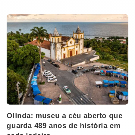
AQUECENDO
BAIRROS
VIZINHOS,
E
O
PROBLEMA
PODE
DOBRAR
ATÉ
2030
Olinda: museu a céu aberto que
guarda 489 anos de história em