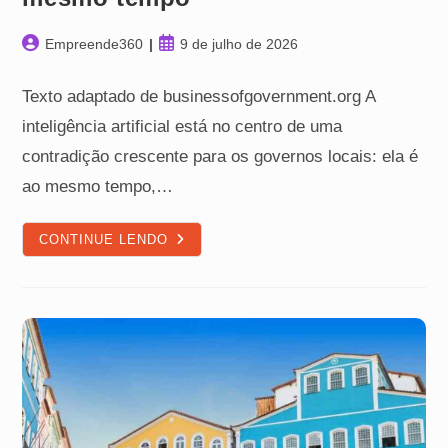
Autor
Post
Empreende360
9 de julho de 2026
do
publicado:
post:
Texto adaptado de businessofgovernment.org A
inteligência artificial está no centro de uma
contradição crescente para os governos locais: ela é
ao mesmo tempo,…
CIBERSEGURANÇA
CONTINUE LENDO
NOS
GOVERNOS
LOCAIS:
IA
PROTEGE
E
AMEAÇA
AO
MESMO
TEMPO