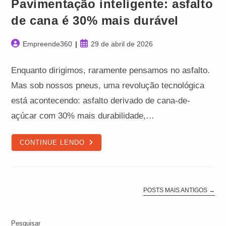
Pavimentação inteligente: asfalto
de cana é 30% mais durável
Autor
Post
Empreende360
29 de abril de 2026
do
publicado:
post:
Enquanto dirigimos, raramente pensamos no asfalto.
Mas sob nossos pneus, uma revolução tecnológica
está acontecendo: asfalto derivado de cana-de-
açúcar com 30% mais durabilidade,…
PAVIMENTAÇÃO
CONTINUE LENDO
INTELIGENTE:
ASFALTO
DE
CANA
É
30%
POSTS MAIS ANTIGOS
→
MAIS
DURÁVEL
Pesquisar