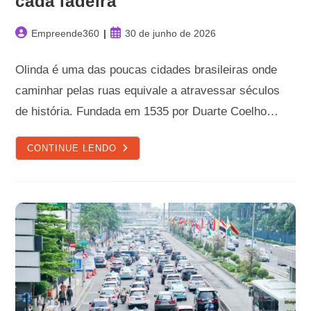
cada ladeira
Autor
Post
Empreende360
30 de junho de 2026
do
publicado:
post:
Olinda é uma das poucas cidades brasileiras onde
caminhar pelas ruas equivale a atravessar séculos
de história. Fundada em 1535 por Duarte Coelho…
OLINDA:
CONTINUE LENDO
MUSEU
A
CÉU
ABERTO
QUE
GUARDA
489
ANOS
DE
HISTÓRIA
EM
CADA
LADEIRA