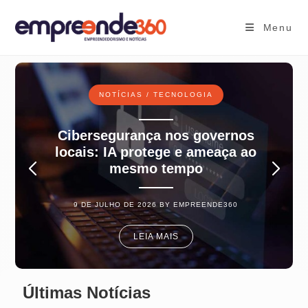
Ir
para
Menu
o
conteúdo
NOTÍCIAS
/
TECNOLOGIA
Cibersegurança nos governos
locais: IA protege e ameaça ao
mesmo tempo
9 DE JULHO DE 2026 BY
EMPREENDE360
LEIA MAIS
Últimas Notícias