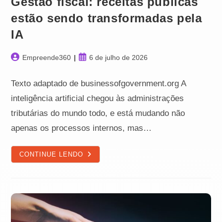
Gestão fiscal: receitas públicas
estão sendo transformadas pela
IA
Autor
Post
Empreende360
6 de julho de 2026
do
publicado:
post:
Texto adaptado de businessofgovernment.org A
inteligência artificial chegou às administrações
tributárias do mundo todo, e está mudando não
apenas os processos internos, mas…
GESTÃO
CONTINUE LENDO
FISCAL:
RECEITAS
PÚBLICAS
ESTÃO
SENDO
TRANSFORMADAS
PELA
IA