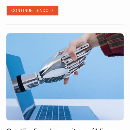
SALVADOR
CONTINUE LENDO
REVELA
HISTÓRIA
ÚNICA
E
INSPIRA
AVANÇOS
EM
CIDADES
INTELIGENTES