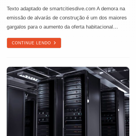
post:
Texto adaptado de smartcitiesdive.com A demora na
emissão de alvarás de construção é um dos maiores
gargalos para o aumento da oferta habitacional…
AUTOMAÇÃO
CONTINUE LENDO
DE
ALVARÁS:
I.A.
ESTÁ
ACELERANDO
A
CONSTRUÇÃO
E
ABRINDO
FINANCIAMENTO
PARA
PREFEITURAS