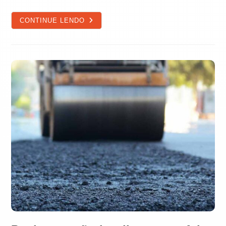
COPA
CONTINUE LENDO
2026:
CIDADES-
SEDE
PRECISAM
APRENDER
SOBRE
MOBILIDADE
ANTES
DO
APITO
INICIAL