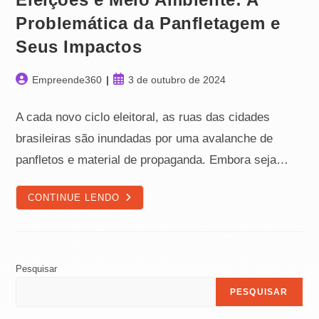
Problemática da Panfletagem e
Seus Impactos
Autor
Post
Empreende360
3 de outubro de 2024
do
publicado:
post:
A cada novo ciclo eleitoral, as ruas das cidades
brasileiras são inundadas por uma avalanche de
panfletos e material de propaganda. Embora seja…
ELEIÇÕES
CONTINUE LENDO
E
MEIO
AMBIENTE:
A
PROBLEMÁTICA
DA
PANFLETAGEM
Pesquisar
E
SEUS
PESQUISAR
IMPACTOS