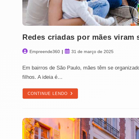
Redes criadas por mães viram 
Autor
Post
Empreende360
31 de março de 2025
do
publicado:
post:
Em bairros de São Paulo, mães têm se organizado 
filhos. A ideia é…
REDES
CONTINUE LENDO
CRIADAS
POR
MÃES
VIRAM
SOLUÇÃO
PARA
O
BEM-
ESTAR
NAS