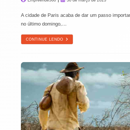
Empreende360
30 de março de 2025
do
publicado:
post:
A cidade de Paris acaba de dar um passo importan
no último domingo,…
PARIS
CONTINUE LENDO
AVANÇA
PARA
ELIMINAR
CARROS:
O
QUE
AS
CIDADES
BRASILEIRAS
PODEM
APRENDER