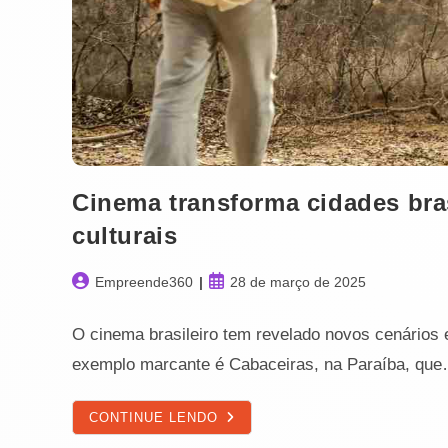
Cinema transforma cidades bras
culturais
Autor
Post
Empreende360
28 de março de 2025
do
publicado:
post:
O cinema brasileiro tem revelado novos cenários 
exemplo marcante é Cabaceiras, na Paraíba, qu
CINEMA
CONTINUE LENDO
TRANSFORMA
CIDADES