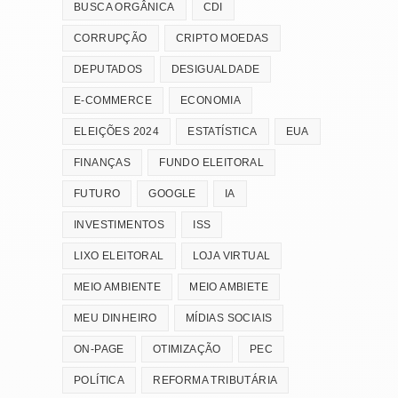
BUSCA ORGÂNICA
CDI
CORRUPÇÃO
CRIPTO MOEDAS
DEPUTADOS
DESIGUALDADE
E-COMMERCE
ECONOMIA
ELEIÇÕES 2024
ESTATÍSTICA
EUA
FINANÇAS
FUNDO ELEITORAL
FUTURO
GOOGLE
IA
INVESTIMENTOS
ISS
LIXO ELEITORAL
LOJA VIRTUAL
MEIO AMBIENTE
MEIO AMBIETE
MEU DINHEIRO
MÍDIAS SOCIAIS
ON-PAGE
OTIMIZAÇÃO
PEC
POLÍTICA
REFORMA TRIBUTÁRIA