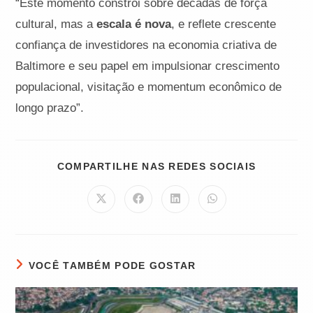
“Este momento constrói sobre décadas de força
cultural, mas a
escala é nova
, e reflete crescente
confiança de investidores na economia criativa de
Baltimore e seu papel em impulsionar crescimento
populacional, visitação e momentum econômico de
longo prazo”.
COMPART
COMPARTILHE NAS REDES SOCIAIS
ESTE
CONTEÚD
Abre
Abre
Abre
Abre
em
em
em
em
uma
uma
uma
uma
nova
nova
nova
nova
janela
janela
janela
janela
VOCÊ TAMBÉM PODE GOSTAR