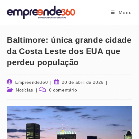
Ir
para
Menu
o
conteúdo
Baltimore: única grande cidade
da Costa Leste dos EUA que
perdeu população
Autor
Post
Empreende360
20 de abril de 2026
do
publicado:
Categoria
Comentários
Notícias
0 comentário
post:
do
do
post:
post: