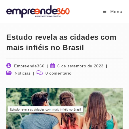
Ir
para
Menu
o
conteúdo
Estudo revela as cidades com
mais infiéis no Brasil
Autor
Post
Empreende360
6 de setembro de 2023
do
publicado:
Categoria
Comentários
Notícias
0 comentário
post:
do
do
post:
post: