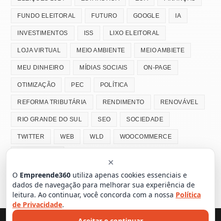
FUNDO ELEITORAL
FUTURO
GOOGLE
IA
INVESTIMENTOS
ISS
LIXO ELEITORAL
LOJA VIRTUAL
MEIO AMBIENTE
MEIO AMBIETE
MEU DINHEIRO
MÍDIAS SOCIAIS
ON-PAGE
OTIMIZAÇÃO
PEC
POLÍTICA
REFORMA TRIBUTÁRIA
RENDIMENTO
RENOVÁVEL
RIO GRANDE DO SUL
SEO
SOCIEDADE
TWITTER
WEB
WLD
WOOCOMMERCE
WORLD COIN
✕
O
Empreende360
utiliza apenas cookies essenciais e
dados de navegação para melhorar sua experiência de
leitura. Ao continuar, você concorda com a nossa
Política
de Privacidade
.
HOME
NOTÍCIAS
EMPREENDEDORISMO
CONTATO
Aceitar e continuar