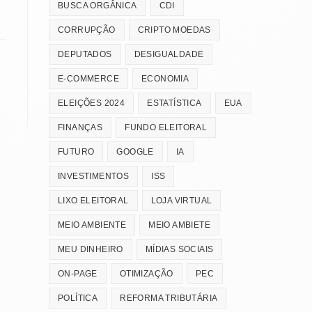
BUSCA ORGÂNICA
CDI
CORRUPÇÃO
CRIPTO MOEDAS
DEPUTADOS
DESIGUALDADE
E-COMMERCE
ECONOMIA
ELEIÇÕES 2024
ESTATÍSTICA
EUA
FINANÇAS
FUNDO ELEITORAL
FUTURO
GOOGLE
IA
INVESTIMENTOS
ISS
LIXO ELEITORAL
LOJA VIRTUAL
MEIO AMBIENTE
MEIO AMBIETE
MEU DINHEIRO
MÍDIAS SOCIAIS
ON-PAGE
OTIMIZAÇÃO
PEC
POLÍTICA
REFORMA TRIBUTÁRIA