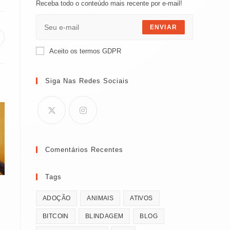
Receba todo o conteúdo mais recente por e-mail!
ENVIAR
bre
m
Aceito os termos GDPR
ma
ova
anela
Siga Nas Redes Sociais
Comentários Recentes
Tags
ADOÇÃO
ANIMAIS
ATIVOS
BITCOIN
BLINDAGEM
BLOG