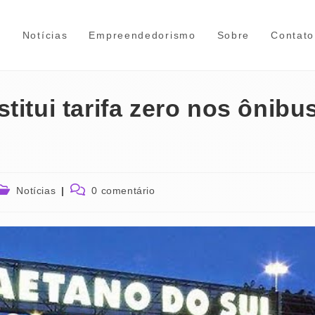
e
Notícias
Empreendedorismo
Sobre
Contato
titui tarifa zero nos ônibu
Categoria
Comentários
Notícias
0 comentário
do
do
post:
post: