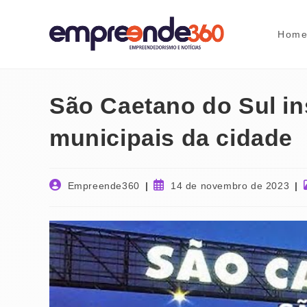
Ir
para
Hom
o
conteúdo
São Caetano do Sul ins
municipais da cidade
Autor
Post
Empreende360
14 de novembro de 2023
do
publicado:
post: