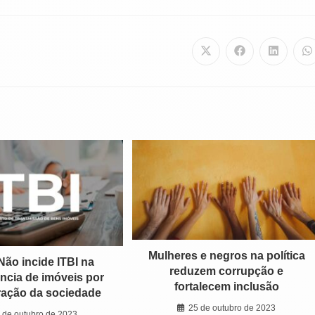
LHAR
Abre
Abre
Abre
A
em
em
em
e
uma
uma
uma
u
nova
nova
nova
n
janela
janela
janela
j
Mulheres e negros na política
Não incide ITBI na
reduzem corrupção e
ência de imóveis por
fortalecem inclusão
ração da sociedade
25 de outubro de 2023
 de outubro de 2023